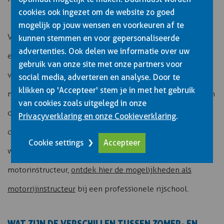
cookies ook ingezet om de website zo goed
mogelijk op jouw wensen en voorkeuren af te
Vervanging is noodzakelijk wanneer beschermende
kunnen stemmen en voor gepersonaliseerde
advertenties. Ook delen we informatie over uw
eigenschappen aangetast zijn. Gescheurde naden,
gebruik van onze site met onze partners voor
versleten beschermlagen, niet meer waterdichte
social media, adverteren en analyse. Door te
klikken op 'Accepteer' stem je in met het gebruik
membranen of beschadigde protectoren compromitteren
van cookies zoals uitgelegd in onze
de veiligheid. Ook verbleekte reflectie of fluorescerende
Privacyverklaring en onze Cookieverklaring
.
delen vereisen vervanging om zichtbaarheid te
Cookie settings
Accepteer
waarborgen. Voor wie geïnteresseerd is in een carrière als
motorinstructeur,
ontdek hier de mogelijkheden als
motorrijinstructeur
bij een professionele rijschool.
WAT ZIJN DE VERSCHILLEN TUSSEN ZOMER- EN