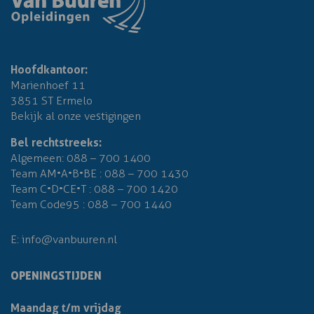
Hoofdkantoor:
Marienhoef 11
3851 ST Ermelo
Bekijk al onze vestigingen
Bel rechtstreeks:
Algemeen:
088 – 700 1400
Team AM•A•B•BE :
088 – 700 1430
Team C•D•CE•T :
088 – 700 1420
Team Code95 :
088 – 700 1440
E:
info@vanbuuren.nl
OPENINGSTIJDEN
Maandag t/m vrijdag