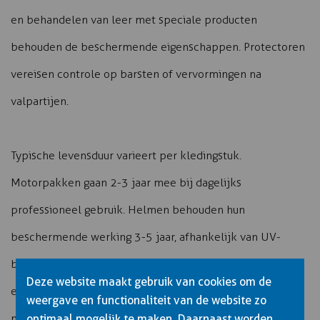
en behandelen van leer met speciale producten
behouden de beschermende eigenschappen. Protectoren
vereisen controle op barsten of vervormingen na
valpartijen.
Typische levensduur varieert per kledingstuk.
Motorpakken gaan 2-3 jaar mee bij dagelijks
professioneel gebruik. Helmen behouden hun
beschermende werking 3-5 jaar, afhankelijk van UV-
blootstelling en gebruik. Handschoenen slijten het snelst
Deze website maakt gebruik van cookies om de
en vereisen jaarlijkse vervanging. Laarzen gaan 2-4 jaar
weergave en functionaliteit van de website zo
mee met goed onderhoud.
optimaal mogelijk te maken. Daarnaast worden