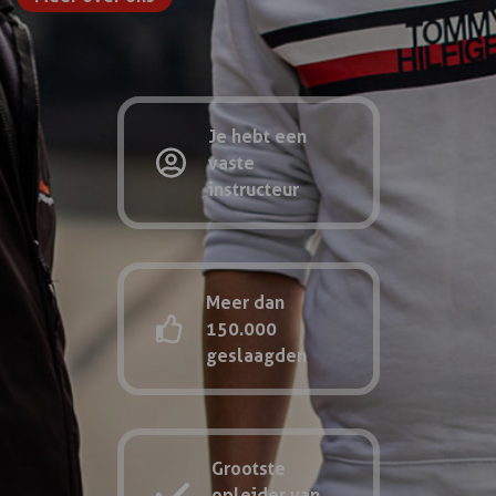
Je hebt een
vaste
instructeur
Meer dan
150.000
geslaagden
Grootste
opleider van