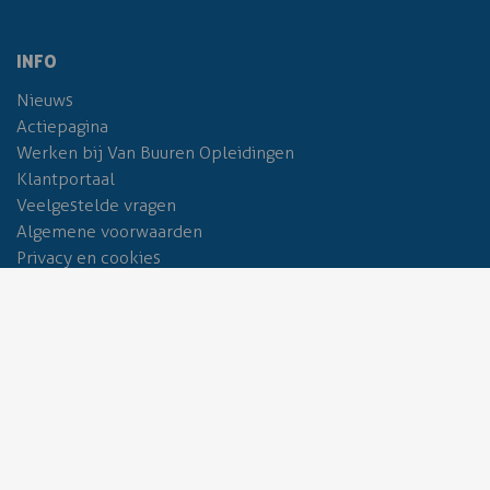
INFO
Nieuws
Actiepagina
Werken bij Van Buuren Opleidingen
Klantportaal
Veelgestelde vragen
Algemene voorwaarden
Privacy en cookies
Copyright 2026 Van Buuren Opleidingen