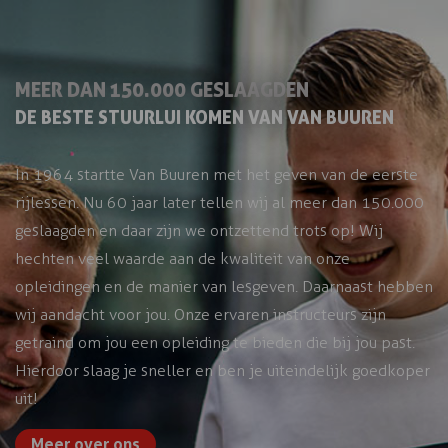
MEER DAN 150.000 GESLAAGDEN
DE BESTE STUURLUI KOMEN VAN VAN BUUREN
In 1964 startte Van Buuren met het geven van de eerste
rijlessen. Nu 60 jaar later tellen wij al meer dan 150.000
geslaagden en daar zijn we ontzettend trots op! Wij
hechten veel waarde aan de kwaliteit van onze
opleidingen en de manier van lesgeven. Daarnaast hebben
wij aandacht voor jou. Onze ervaren instructeurs zijn
getraind om jou een opleiding te bieden die bij jou past.
Hierdoor slaag je sneller en ben je uiteindelijk goedkoper
uit!
Meer over ons