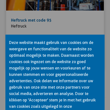
Heftruck met code 95
Heftruck
Deze website maakt gebruik van cookies om de
weergave en functionaliteit van de website zo
optimaal mogelijk te maken. Daarnaast worden
Inschrijven
Bekijken
cookies ook ingezet om de website zo goed
mogelijk op jouw wensen en voorkeuren af te
kunnen stemmen en voor gepersonaliseerde
advertenties. Ook delen we informatie over uw
gebruik van onze site met onze partners voor
social media, adverteren en analyse. Door te
klikken op 'Accepteer' stem je in met het gebruik
van cookies zoals uitgelegd in onze