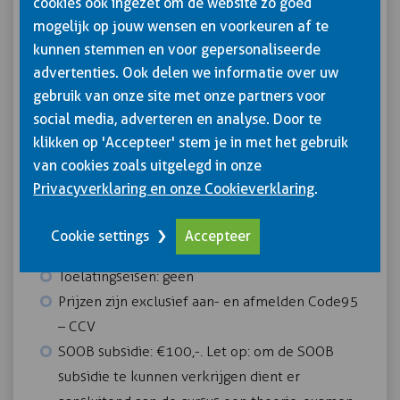
cookies ook ingezet om de website zo goed
interactief!
mogelijk op jouw wensen en voorkeuren af te
Na het volgen van de cursus Lading zekeren
kunnen stemmen en voor gepersonaliseerde
advertenties. Ook delen we informatie over uw
weten de planners en chauffeur waarmee
gebruik van onze site met onze partners voor
rekening te houden bij het zekeren van de
social media, adverteren en analyse. Door te
(verschillende soorten) lading. Ook wat de
klikken op 'Accepteer' stem je in met het gebruik
gevolgen van tijdsdruk zijn en hoe dit te
van cookies zoals uitgelegd in onze
voorkomen.
Privacyverklaring en onze Cookieverklaring
.
7 uur
Cookie settings
Accepteer
Inclusief lunch en lesmateriaal
Toelatingseisen: geen
Prijzen zijn exclusief aan- en afmelden Code95
– CCV
SOOB subsidie: €100,-. Let op: om de SOOB
subsidie te kunnen verkrijgen dient er