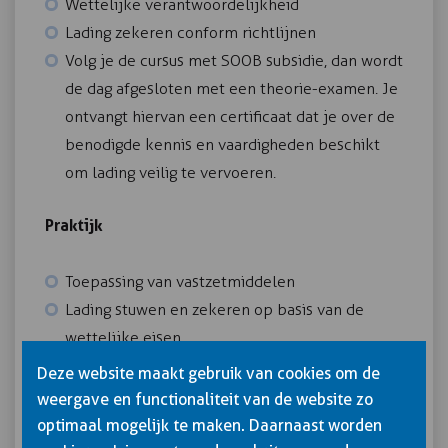
Wettelijke verantwoordelijkheid
Lading zekeren conform richtlijnen
Volg je de cursus met SOOB subsidie, dan wordt
de dag afgesloten met een theorie-examen. Je
ontvangt hiervan een certificaat dat je over de
benodigde kennis en vaardigheden beschikt
om lading veilig te vervoeren.
Praktijk
Toepassing van vastzetmiddelen
Lading stuwen en zekeren op basis van de
wettelijke eisen
Juist gebruik van de vastzetmiddelen
Deze website maakt gebruik van cookies om de
Praktijktoets
weergave en functionaliteit van de website zo
optimaal mogelijk te maken. Daarnaast worden
Dat maakt de cursus erg afwisselend en