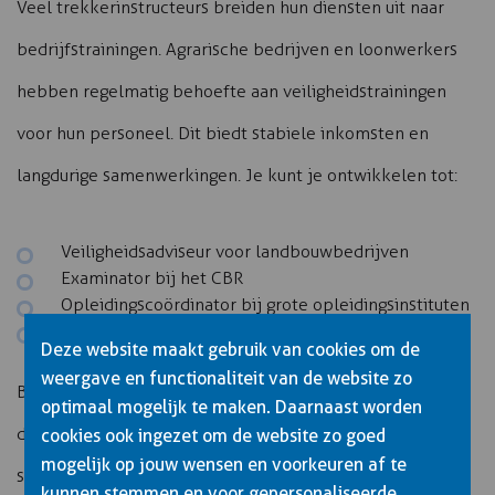
Veel trekkerinstructeurs breiden hun diensten uit naar
bedrijfstrainingen. Agrarische bedrijven en loonwerkers
hebben regelmatig behoefte aan veiligheidstrainingen
voor hun personeel. Dit biedt stabiele inkomsten en
langdurige samenwerkingen. Je kunt je ontwikkelen tot:
Veiligheidsadviseur voor landbouwbedrijven
Examinator bij het CBR
Opleidingscoördinator bij grote opleidingsinstituten
Specialist in internationale certificeringen
Deze website maakt gebruik van cookies om de
weergave en functionaliteit van de website zo
Bijscholingen en extra certificeringen openen nieuwe
optimaal mogelijk te maken. Daarnaast worden
deuren. Denk aan specialisaties in precision farming, GPS-
cookies ook ingezet om de website zo goed
mogelijk op jouw wensen en voorkeuren af te
systemen of het lesgeven aan mensen met een
kunnen stemmen en voor gepersonaliseerde