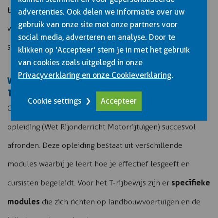
beperking. Deze extra kwalificaties maken je niet alleen
advertenties. Ook delen we informatie over uw
gebruik van onze site met onze partners voor
waardevoller voor werkgevers, maar stellen je ook in
social media, adverteren en analyse. Door te
staat hogere tarieven te vragen als zelfstandige.
klikken op 'Accepteer' stem je in met het gebruik
van cookies zoals uitgelegd in onze
Privacyverklaring en onze Cookieverklaring
.
WELKE OPLEIDING HEB JE NODIG OM
TREKKERINSTRUCTEUR TE WORDEN?
Cookie settings
Accepteer
Om trekkerinstructeur te worden moet je eerst de WRM-
opleiding (Wet Rijonderricht Motorrijtuigen) succesvol
afronden. Deze opleiding bestaat uit verschillende
modules waarbij je leert hoe je effectief lesgeeft en
specifieke
cursisten begeleidt. Voor het T-rijbewijs zijn er
modules
die zich richten op landbouwvoertuigen en de