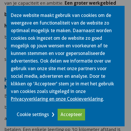
Een groter werkgebied
van je capaciteit en ambitie.
betekent meer potentiële leerlingen maar ook
Deze website maakt gebruik van cookies om de
weergave en functionaliteit van de website zo
hogere kosten en complexere planning
. Start klein en
optimaal mogelijk te maken. Daarnaast worden
breid geleidelijk uit naar aangrenzende gebieden waar
cookies ook ingezet om de website zo goed
mogelijk op jouw wensen en voorkeuren af te
vraag ontstaat. Monitor je winstgevendheid per gebied en
kunnen stemmen en voor gepersonaliseerde
schrap locaties die structureel verliesgevend zijn.
advertenties. Ook delen we informatie over uw
gebruik van onze site met onze partners voor
social media, adverteren en analyse. Door te
HOE GA JE OM MET AANVRAGEN BUITEN JE
klikken op 'Accepteer' stem je in met het gebruik
NORMALE WERKGEBIED?
van cookies zoals uitgelegd in onze
Beoordeel aanvragen van verafgelegen leerlingen op
Privacyverklaring en onze Cookieverklaring
.
basis van drie criteria: afstand, beschikbaarheid van
Cookie settings
Accepteer
andere leerlingen in dat gebied, en bereidheid extra te
betalen. Een enkele leerling op 30 kilometer afstand is