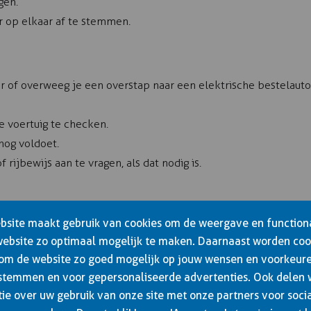
gen.
r op elkaar af te stemmen.
r of overweeg je een overstap naar een elektrische bestelauto
e voertuig te checken.
 nog voldoet.
 rijbewijs aan te vragen, als dat nodig is.
site maakt gebruik van cookies om de weergave en functiona
website zo optimaal mogelijk te maken. Daarnaast worden coo
 om de website zo goed mogelijk op jouw wensen en voorkeure
met een combinatie tussen de 3.500 kg en 4.250 kg. Dit vereist
stemmen en voor gepersonaliseerde advertenties. Ook delen
ie over uw gebruik van onze site met onze partners voor soci