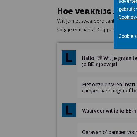
adverter
Hoe verkrijg je ee
gebruik 
Cookiev
Wil je met zwaardere aanhangers rij
volg je een aantal stappen.
Leer mee
Cookie s
Hallo! 👋 Wil je graag 
je BE-rijbewijs!
Met onze ervaren instruc
Nee, ik ben complete b
Zo snel mogelijk
Snel mijn rijbewijs halen
Bin
camper, aanhanger of bo
Naam
Redelijk ervaring, maar w
Voorbereiding op het e
E-mailadres
Waarvoor wil je je BE-r
Verder naar contactgeg
Telefoonnummer
Caravan of camper voor