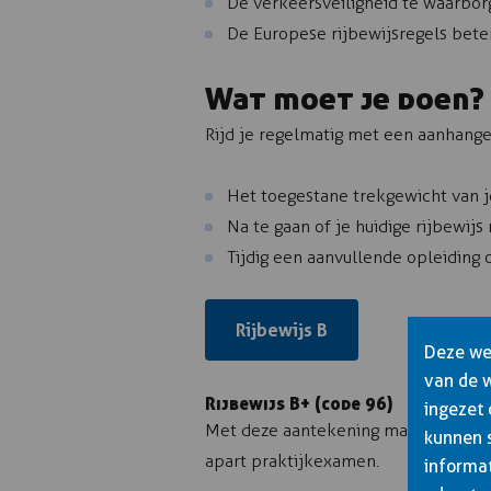
De verkeersveiligheid te waarbor
De Europese rijbewijsregels bete
Wat moet je doen?
Rijd je regelmatig met een aanhange
Het toegestane trekgewicht van j
Na te gaan of je huidige rijbewijs
Tijdig een aanvullende opleiding of
Rijbewijs B
Deze web
van de 
Rijbewijs B+ (code 96)
ingezet
Met deze aantekening mag je rijden 
kunnen 
apart praktijkexamen.
informat