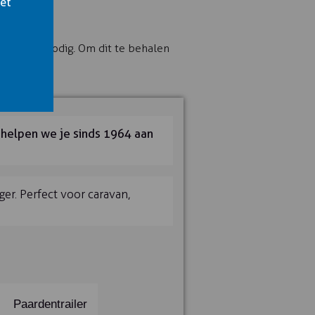
het
ijbewijs nodig. Om dit te behalen
d te zijn.
n helpen we je sinds 1964 aan
er. Perfect voor caravan,
n
Nog geen haast
s nodig
Paardentrailer