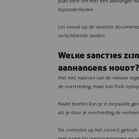
plan bent om met een aanhanger naar
bijzonderheden.
Let vooral op de vereiste documente
verschillende landen.
Welke sancties zijn
aanhangers houdt
Het niet naleven van de nieuwe regel
de overtreding, maar kan flink oplop
Naast boetes kun je in bepaalde geva
als je door je overtreding de verkeer
De controles op het correct gebruik
met name bij grensovergangen en o