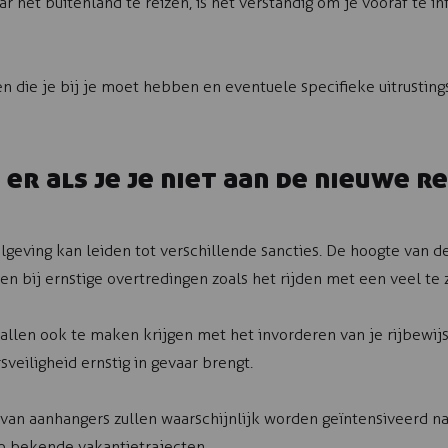
 het buitenland te reizen, is het verstandig om je vooraf te i
n die je bij je moet hebben en eventuele specifieke uitrusting
 er als je je niet aan de nieuwe r
?
geving kan leiden tot verschillende sancties. De hoogte van d
en bij ernstige overtredingen zoals het rijden met een veel te
llen ook te maken krijgen met het invorderen van je rijbewijs 
sveiligheid ernstig in gevaar brengt.
 van aanhangers zullen waarschijnlijk worden geïntensiveerd na
p bekende vakantietrajecten.