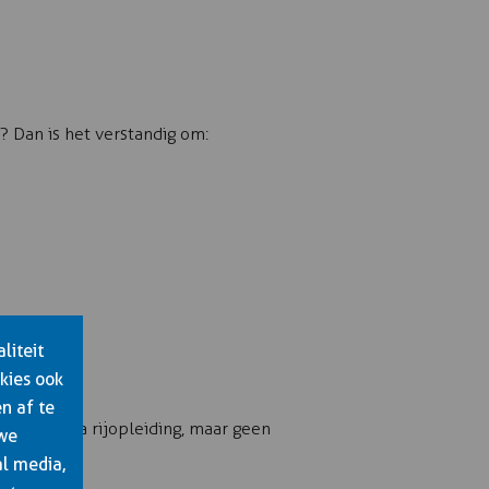
? Dan is het verstandig om:
liteit
kies ook
n af te
 een extra rijopleiding, maar geen
 we
al media,