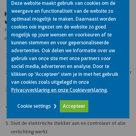
Deze website maakt gebruik van cookies om de
weergave en functionaliteit van de website zo
Hoe koppel je een aanhanger correct aan: stap
optimaal mogelijk te maken. Daarnaast worden
voor stap uitgelegd
cookies ook ingezet om de website zo goed
Het veilig aankoppelen van een aanhanger verloopt in
mogelijk op jouw wensen en voorkeuren af te
duidelijke stappen:
kunnen stemmen en voor gepersonaliseerde
advertenties. Ook delen we informatie over uw
Controleer eerst of de aanhanger op de handrem staat
gebruik van onze site met onze partners voor
of gebruik wielkeggen
social media, adverteren en analyse. Door te
Rijd voorzichtig achteruit tot de trekhaak zich net onder
klikken op 'Accepteer' stem je in met het gebruik
de koppeling bevindt
van cookies zoals uitgelegd in onze
Laat de koppeling zakken op de trekhaak en
Privacyverklaring en onze Cookieverklaring
.
controleer of deze goed vergrendeld is
Cookie settings
Accepteer
Bevestig de breakaway-kabel of veiligheidsketting
kruiselings aan je auto
Sluit de elektrische stekker aan en controleer of alle
verlichting werkt