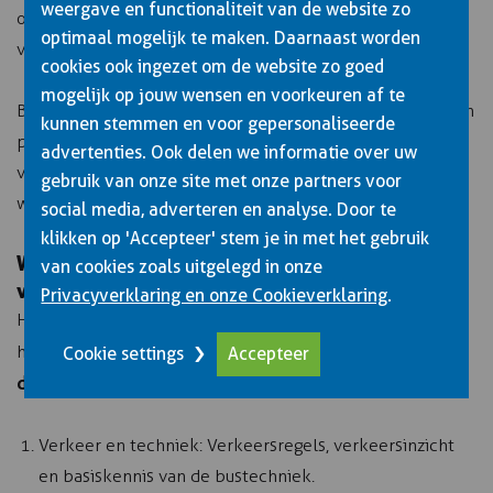
weergave en functionaliteit van de website zo
ontwikkelen en niet teveel tijd tussen lessen laat
optimaal mogelijk te maken. Daarnaast worden
verstrijken.
cookies ook ingezet om de website zo goed
mogelijk op jouw wensen en voorkeuren af te
Bespreek je persoonlijke situatie met de opleider om een
kunnen stemmen en voor gepersonaliseerde
passend schema te maken. Wij helpen je graag bij het
advertenties. Ook delen we informatie over uw
vinden van een optimale planning die aansluit bij jouw
gebruik van onze site met onze partners voor
werk- en privésituatie.
social media, adverteren en analyse. Door te
klikken op 'Accepteer' stem je in met het gebruik
Wat houdt het theorie- en praktijkexamen
van cookies zoals uitgelegd in onze
voor busrijbewijs in?
Privacyverklaring en onze Cookieverklaring
.
Het examentraject voor het busrijbewijs bestaat uit twee
Het theoretische
hoofdonderdelen: theorie en praktijk.
Cookie settings
Accepteer
deel
omvat drie modules:
Verkeer en techniek: Verkeersregels, verkeersinzicht
en basiskennis van de bustechniek.