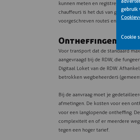
adverter
kunnen meten en registreren. Deze 
gebruik 
chauffeurs is het dus van groot bela
Cookiev
voorgeschreven routes en afmetinge
Cookie s
Ontheffingen aanv
Voor transport dat de standaard max
aangevraagd bij de RDW, die fungeer
Digitaal Loket van de RDW. Afhankel
betrokken wegbeheerders (gemeenten
Bij de aanvraag moet je gedetailleer
afmetingen. De kosten voor een ont
voor een langlopende ontheffing. D
complexiteit en of er meerdere weg
tegen een hoger tarief.