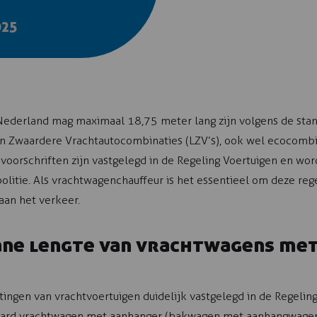
025
ederland mag maximaal 18,75 meter lang zijn volgens de stand
en Zwaardere Vrachtautocombinaties (LZV’s), ook wel ecocomb
voorschriften zijn vastgelegd in de Regeling Voertuigen en wo
politie. Als vrachtwagenchauffeur is het essentieel om deze re
aan het verkeer.
ne lengte van vrachtwagens met
ngen van vrachtvoertuigen duidelijk vastgelegd in de Regeling 
ard vrachtwagen met aanhanger (bakwagen met aanhangwagen