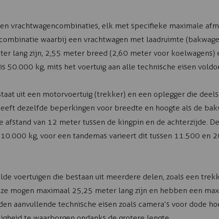
pen vrachtwagencombinaties, elk met specifieke maximale af
combinatie waarbij een vrachtwagen met laadruimte (bakwage
r lang zijn, 2,55 meter breed (2,60 meter voor koelwagens)
s 50.000 kg, mits het voertuig aan alle technische eisen voldo
aat uit een motorvoertuig (trekker) en een oplegger die deels
heeft dezelfde beperkingen voor breedte en hoogte als de ba
 afstand van 12 meter tussen de kingpin en de achterzijde. D
t 10.000 kg, voor een tandemas varieert dit tussen 11.500 en 2
lde voertuigen die bestaan uit meerdere delen, zoals een tre
eze mogen maximaal 25,25 meter lang zijn en hebben een max
den aanvullende technische eisen zoals camera’s voor dode ho
gheid te waarborgen ondanks de grotere lengte.