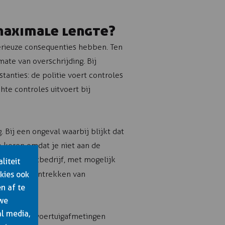
 maximale lengte?
erieuze consequenties hebben. Ten
ate van overschrijding. Bij
anties: de politie voert controles
hte controles uitvoert bij
Bij een ongeval waarbij blijkt dat
e keren omdat je niet aan de
et transportbedrijf, met mogelijk
liteit
 tijdelijk intrekken van
kies ook
n af te
 we
al media,
utomatisch voertuigafmetingen