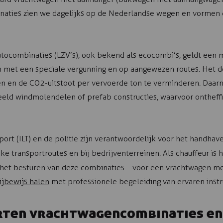
naties zien we dagelijks op de Nederlandse wegen en vormen 
tocombinaties (LZV’s), ook bekend als ecocombi’s, geldt een 
n met een speciale vergunning en op aangewezen routes. Het do
en en de CO2-uitstoot per vervoerde ton te verminderen. Daarn
eld windmolendelen of prefab constructies, waarvoor ontheffi
rt (ILT) en de politie zijn verantwoordelijk voor het handhave
jke transportroutes en bij bedrijventerreinen. Als chauffeur is 
het besturen van deze combinaties – voor een vrachtwagen met
ijbewijs halen
met professionele begeleiding van ervaren instr
rten vrachtwagencombinaties en