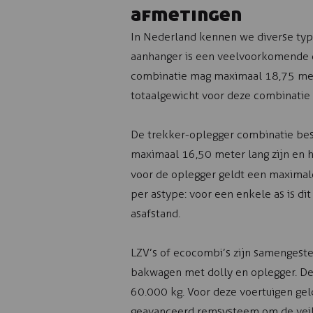
afmetingen
In Nederland kennen we diverse ty
aanhanger is een veelvoorkomende 
combinatie mag maximaal 18,75 mete
totaalgewicht voor deze combinatie i
De trekker-oplegger combinatie best
maximaal 16,50 meter lang zijn en 
voor de oplegger geldt een maximale
per astype: voor een enkele as is di
asafstand.
LZV’s of ecocombi’s zijn samengeste
bakwagen met dolly en oplegger. D
60.000 kg. Voor deze voertuigen gel
geavanceerd remsysteem om de veili