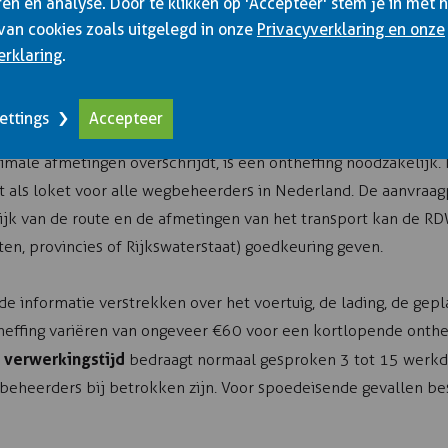
en en analyse. Door te klikken op 'Accepteer' stem je in met 
gegevens worden gekoppeld aan kentekens, waardoor controle 
van cookies zoals uitgelegd in onze
Privacyverklaring en onze
ng om altijd de juiste ontheffingen en vergunningen bij zich te
erklaring
.
n.
ettings
Accepteer
ragen voor uitzonderlijk transp
imale afmetingen overschrijdt, is een ontheffing noodzakelij
t als loket voor alle wegbeheerders in Nederland. De aanvraagp
ijk van de route en de afmetingen van het transport kan de RD
, provincies of Rijkswaterstaat) goedkeuring geven.
de informatie verstrekken over het voertuig, de lading, de gep
heffing variëren van ongeveer €60 voor een kortlopende onthe
verwerkingstijd
e
bedraagt normaal gesproken 3 tot 15 werkda
beheerders bij betrokken zijn. Voor spoedeisende gevallen be