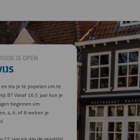
VOOR JE OPEN
IJS
r en sta je te popelen om te
ijs B? Vanaf 16,5 jaar kun je
ingen beginnen om
n, 4, 6, of 8 weken je
n!
n 55 jaar en zijn de grootste