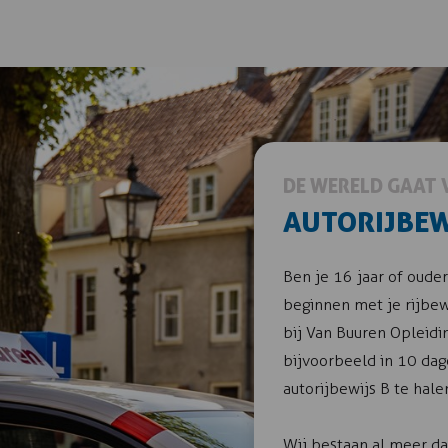
DE WERELD GAAT 
AUTORIJBEW
Ben je 16 jaar of oude
beginnen met je rijbew
bij Van Buuren Opleid
bijvoorbeeld in 10 dage
autorijbewijs B te hale
Wij bestaan al meer da