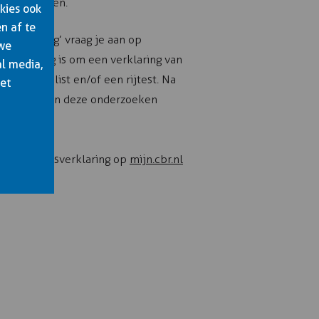
lijker maken.
kies ook
n af te
sverklaring’ vraag je aan op
 we
zoek nodig is om een verklaring van
al media,
ch specialist en/of een rijtest. Na
het
e kosten van deze onderzoeken
 Gezondheidsverklaring op
mijn.cbr.nl
ject.