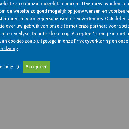
re aandoeningen hebt die het besturen van motorrijtuigen moei
website zo optimaal mogelijk te maken. Daarnaast worden coo
 om de website zo goed mogelijk op jouw wensen en voorkeure
 één of meerdere vragen met ‘ja’ beantwoorden. De ‘Gezondheid
stemmen en voor gepersonaliseerde advertenties. Ook delen
et CBR beoordeeld. Zij bepalen of er meer informatie of onder
ie over uw gebruik van onze site met onze partners voor soci
estaan uit een bezoek aan een door het CBR goedgekeurde medis
en en analyse. Door te klikken op 'Accepteer' stem je in met 
l van het CBR of je mag deelnemen aan het praktijkexamen. D
van cookies zoals uitgelegd in onze
Privacyverklaring en onze
 het CBR kost een lesuur en gaat gewoon van je pakket af.
erklaring
.
cedure kan aardig wat tijd kosten; vul dus zo snel mogelijk de
ettings
Accepteer
 met ons op voor meer informatie en wij helpen je door het tra