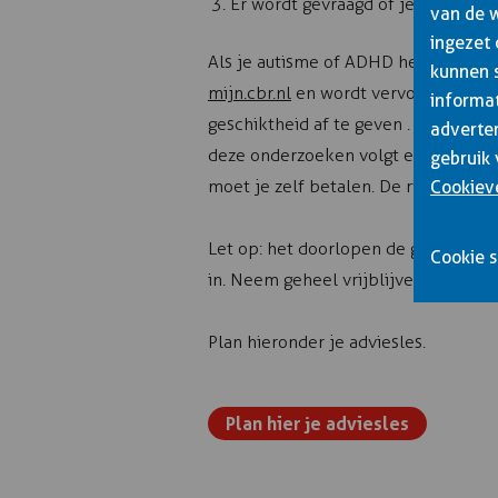
Er wordt gevraagd of je nog ande
van de 
ingezet
Als je autisme of ADHD hebt, zul je
kunnen 
mijn.cbr.nl
en wordt vervolgens bij h
informat
geschiktheid af te geven . Dit kan b
adverter
deze onderzoeken volgt een oordee
gebruik 
moet je zelf betalen. De rijtest bij
Cookiev
Let op: het doorlopen de gehele pro
Cookie s
in. Neem geheel vrijblijvend contact
Plan hieronder je adviesles.
Plan hier je adviesles