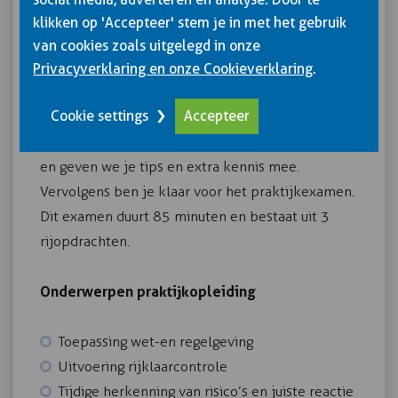
Topografische kennis
klikken op 'Accepteer' stem je in met het gebruik
van cookies zoals uitgelegd in onze
In de praktijkopleiding ga je een paar uur op pad
Privacyverklaring en onze Cookieverklaring
.
met een ervaren instructeur. Het aantal uren
Cookie settings
Accepteer
bepalen we na de adviesles. In de
praktijkopleiding kijken we naar je rijvaardigheid
en geven we je tips en extra kennis mee.
Vervolgens ben je klaar voor het praktijkexamen.
Dit examen duurt 85 minuten en bestaat uit 3
rijopdrachten.
Onderwerpen praktijkopleiding
Toepassing wet-en regelgeving
Uitvoering rijklaarcontrole
Tijdige herkenning van risico’s en juiste reactie