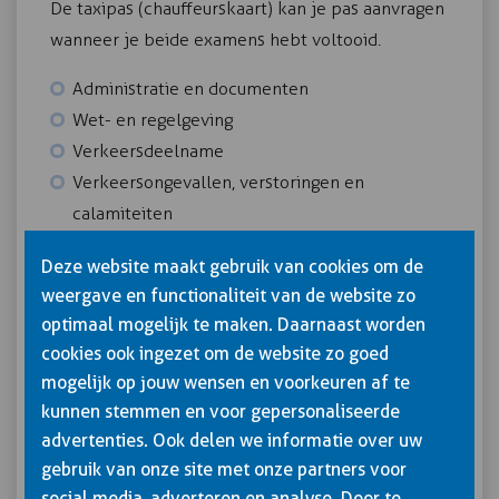
De taxipas (chauffeurskaart) kan je pas aanvragen
wanneer je beide examens hebt voltooid.
Administratie en documenten
Wet- en regelgeving
Verkeersdeelname
Verkeersongevallen, verstoringen en
calamiteiten
Afhandeling ongevallen
Deze website maakt gebruik van cookies om de
Oplossen van storingen
weergave en functionaliteit van de website zo
Communicatie en boordapparatuur
optimaal mogelijk te maken. Daarnaast worden
Klantgerichtheid en beroepshouding
cookies ook ingezet om de website zo goed
Klantsoorten en gedrag
mogelijk op jouw wensen en voorkeuren af te
Conflictsituaties en het eigen gedrag
kunnen stemmen en voor gepersonaliseerde
Handelen bij agressie
advertenties. Ook delen we informatie over uw
Klachtenprocedure
gebruik van onze site met onze partners voor
Route en rijtijd
social media, adverteren en analyse. Door te