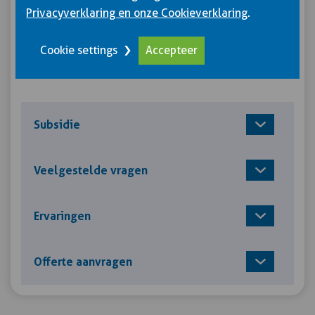
Toelatingseisen: geen
Privacyverklaring en onze Cookieverklaring
.
SOOB Subsidie: €50,-
Prijzen zijn exclusief aan- en afmelden Code95
Cookie settings
Accepteer
– CCV
Subsidie
Veelgestelde vragen
Ervaringen
Offerte aanvragen