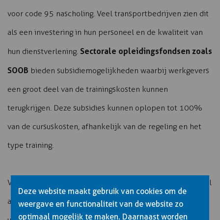
voor code 95 nascholing. Veel transportbedrijven zien dit
als een investering in hun personeel en de kwaliteit van
Sectorale opleidingsfondsen zoals
hun dienstverlening.
SOOB
bieden subsidiemogelijkheden waarbij werkgevers
een groot deel van de trainingskosten kunnen
terugkrijgen. Deze subsidies kunnen oplopen tot 100%
van de cursuskosten, afhankelijk van de regeling en het
type training.
Voor zelfstandige chauffeurs zijn de trainingskosten fiscaal
Deze website maakt gebruik van cookies om de
aftrekbaar als beroepskosten. Dit betekent dat je de
weergave en functionaliteit van de website zo
optimaal mogelijk te maken. Daarnaast worden
uitgaven kunt opvoeren in je belastingaangifte, waardoor