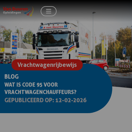
Vrachtwagenrijbewijs
BLOG
WAT IS CODE 95 VOOR
VRACHTWAGENCHAUFFEURS?
GEPUBLICEERD OP: 12-02-2026