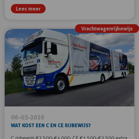
Lees meer
Vrachtwagenrijbewijs
06-03-2026
WAT KOST EEN C EN CE RIJBEWIJS?
C rijbewijs €2.500-€4.000, CE €1.500-€2.500 extra.