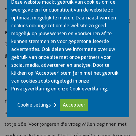
Deze website maakt gebruik van cookies om de
maar alleen als deze niet zwaarder zijn dan 3.500 kg en
weergave en functionaliteit van de website zo
optimaal mogelijk te maken. Daarnaast worden
niet harder kunnen dan 25 km/u. Met een T-rijbewijs mag
cookies ook ingezet om de website zo goed
je alle soorten landbouwtrekkers besturen, ongeacht
mogelijk op jouw wensen en voorkeuren af te
kunnen stemmen en voor gepersonaliseerde
gewicht of vermogen. Dit maakt het T-rijbewijs veel
advertenties. Ook delen we informatie over uw
geschikter voor professioneel gebruik in de agrarische
gebruik van onze site met onze partners voor
social media, adverteren en analyse. Door te
sector.
klikken op 'Accepteer' stem je in met het gebruik
van cookies zoals uitgelegd in onze
Privacyverklaring en onze Cookieverklaring
.
Een belangrijk verschil is de leeftijdsgrens. Met een T-
rijbewijs mag je al vanaf 16 jaar trekkers besturen op de
Cookie settings
Accepteer
openbare weg, terwijl je voor rijbewijs B moet wachten
tot je 18e. Voor jongeren die vroeg willen beginnen met
werken in de landbouw is het T-rijbewijs daarom de enige