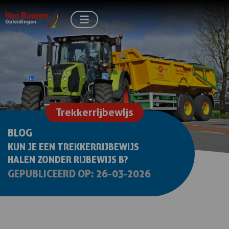
Trekkerrijbewijs
BLOG
KUN JE EEN TREKKERRIJBEWIJS
HALEN ZONDER RIJBEWIJS B?
GEPUBLICEERD OP: 26-03-2026