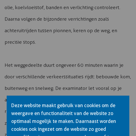
olie, koelvloeistof, banden en verlichting controleert.
Daarna volgen de bijzondere verrichtingen zoals
achteruitrijden tussen pionnen, keren op de weg, en
precisie stops.
Het weggedeelte duurt ongeveer 60 minuten waarin je
door verschillende verkeerssituaties rijdt: bebouwde kom,
buitenweg en snelweg. De examinator let vooral op je
anticipatie, spiegelgebruik, snelheidsaanpassing, en of je
Deze website maakt gebruik van cookies om de
rekening houdt met andere weggebruikers. Je moet laten
weergave en functionaliteit van de website zo
optimaal mogelijk te maken. Daarnaast worden
defensief en vooruitziend
zien dat je
kunt rijden met
cookies ook ingezet om de website zo goed
zo’n groot voertuig.