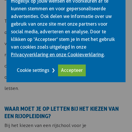
mogelijk op jouw wensen en voorkeuren af te
kunnen stemmen en voor gepersonaliseerde
advertenties. Ook delen we informatie over uw
Tips tegen zenuwen: kom uitgerust aan, eet een goed
gebruik van onze site met onze partners voor
social media, adverteren en analyse. Door te
ontbijt, en arriveer ruim op tijd. Vraag gerust om
klikken op 'Accepteer' stem je in met het gebruik
verduidelijking als je een opdracht niet begrijpt. Blijf
van cookies zoals uitgelegd in onze
Privacyverklaring en onze Cookieverklaring
.
rustig ademhalen tijdens moeilijke manoeuvres en neem
de tijd – haastige fouten zijn de grootste valkuil. Vertrouw
Cookie settings
Accepteer
op je opleiding en rijd zoals je geleerd hebt tijdens de
lessen.
WAAR MOET JE OP LETTEN BIJ HET KIEZEN VAN
EEN RIJOPLEIDING?
Bij het kiezen van een rijschool voor je