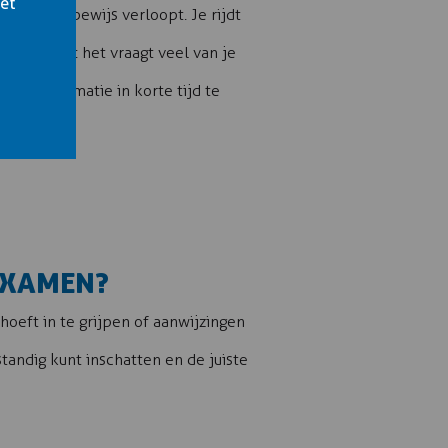
het
mdat je rijbewijs verloopt. Je rijdt
et nadeel: het vraagt veel van je
we informatie in korte tijd te
JEXAMEN?
hoeft in te grijpen of aanwijzingen
standig kunt inschatten en de juiste