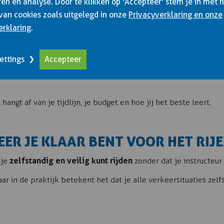
en en analyse. Door te klikken op 'Accepteer' stem je in met 
l je rijbewijs nodig hebt, bijvoorbeeld voor een nieuwe baan of o
van cookies zoals uitgelegd in onze
Privacyverklaring en onze
s meerdere lessen per dag. Het voordeel: je bent snel klaar. H
erklaring
.
én keer. Sommige mensen vinden het ook lastig om zo veel nieu
ettings
Accepteer
angt af van je tijdlijn, je budget en hoe jij het beste leert.
EER JE KLAAR BENT VOOR HET RI
zelfstandig en veilig kunt rijden
 je
zonder dat je instructeur 
ar in de praktijk betekent het dat je alle verkeersituaties zelf