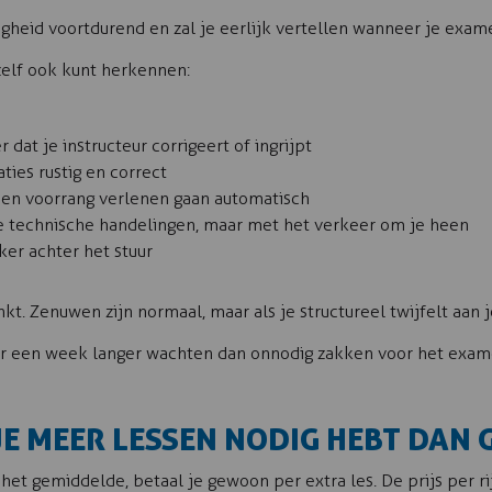
digheid voortdurend en zal je eerlijk vertellen wanneer je exa
jzelf ook kunt herkennen:
r dat je instructeur corrigeert of ingrijpt
ties rustig en correct
n en voorrang verlenen gaan automatisch
e technische handelingen, maar met het verkeer om je heen
eker achter het stuur
kt. Zenuwen zijn normaal, maar als je structureel twijfelt aan j
er een week langer wachten dan onnodig zakken voor het exam
JE MEER LESSEN NODIG HEBT DAN
 het gemiddelde, betaal je gewoon per extra les. De prijs per r