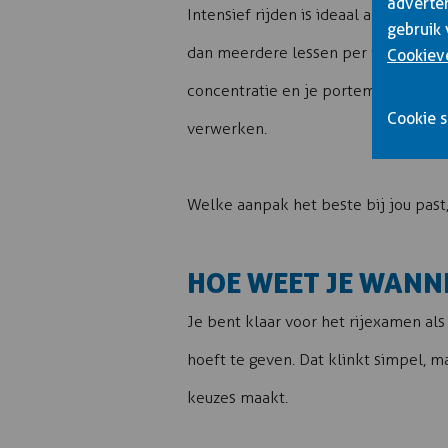
adverter
Intensief rijden is ideaal als je sne
gebruik 
dan meerdere lessen per week of zelf
Cookiev
concentratie en je portemonnee in é
Cookie s
verwerken.
Welke aanpak het beste bij jou past, h
HOE WEET JE WANN
Je bent klaar voor het rijexamen als
hoeft te geven. Dat klinkt simpel, ma
keuzes maakt.