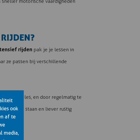
ts sneller motorische vaardigheden
 RIJDEN?
tensief rijden
pak je je lessen in
ar ze passen bij verschillende
 buiten de les, en door regelmatig te
liteit
kies ook
tijdsdruk staan en liever rustig
n af te
 we
al media,