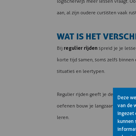
logischerwijs meer lessen vraagt. Oo
aan, al zijn oudere cursisten vaak ru
WAT IS HET VERSCH
regulier rijden
Bij
spreid je je less
korte tijd samen, soms zelfs binnen
situaties en leertypen.
Regulier rijden geeft je de tijd om 
Deze web
van de 
oefenen bouw je langzaam maar zeker
ingezet
leren.
kunnen 
informat