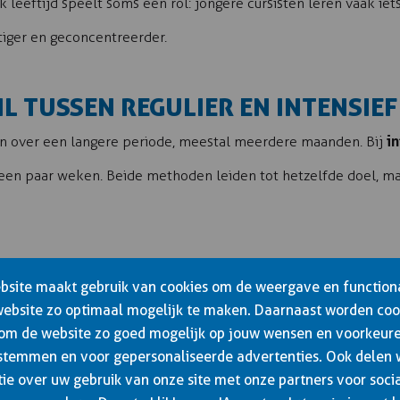
k leeftijd speelt soms een rol: jongere cursisten leren vaak ie
stiger en geconcentreerder.
IL TUSSEN REGULIER EN INTENSIEF
in
en over een langere periode, meestal meerdere maanden. Bij
 een paar weken. Beide methoden leiden tot hetzelfde doel, ma
het geleerde te laten bezinken. Je brein verwerkt informatie ook
site maakt gebruik van cookies om de weergave en functiona
website zo optimaal mogelijk te maken. Daarnaast worden coo
 automatismen op. Dit werkt goed voor mensen die niet onder 
 om de website zo goed mogelijk op jouw wensen en voorkeure
stemmen en voor gepersonaliseerde advertenties. Ook delen
ie over uw gebruik van onze site met onze partners voor soci