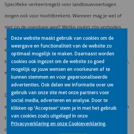
Specifieke verkeersregels voor landbouwvoertuigen
zorgen ook voor hoofdbrekens. Wanneer mag je wel of
niet op de openbare weg? Welke routes zijn verboden
Deze website maakt gebruik van cookies om de
voor trekkers? Wat zijn de regels bij het oversteken van
weergave en functionaliteit van de website zo
een spoorwegovergang met een lange combinatie? Deze
optimaal mogelijk te maken. Daarnaast worden
situaties komen in het dagelijks verkeer minder vaak voor,
cookies ook ingezet om de website zo goed
mogelijk op jouw wensen en voorkeuren af te
waardoor ze moeilijker te onthouden zijn.
kunnen stemmen en voor gepersonaliseerde
advertenties. Ook delen we informatie over uw
gebruik van onze site met onze partners voor
De combinatie van aanhangwagens en werktuigen brengt
social media, adverteren en analyse. Door te
extra complexiteit. Je moet weten welke combinaties zijn
klikken op 'Accepteer' stem je in met het gebruik
van cookies zoals uitgelegd in onze
toegestaan, welke reminrichtingen verplicht zijn en hoe
Privacyverklaring en onze Cookieverklaring
.
de verlichting moet functioneren. Ook de regels voor