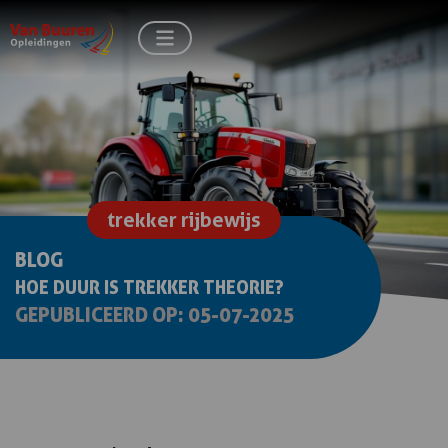
trekker rijbewijs
BLOG
HOE DUUR IS TREKKER THEORIE?
GEPUBLICEERD OP: 05-07-2025