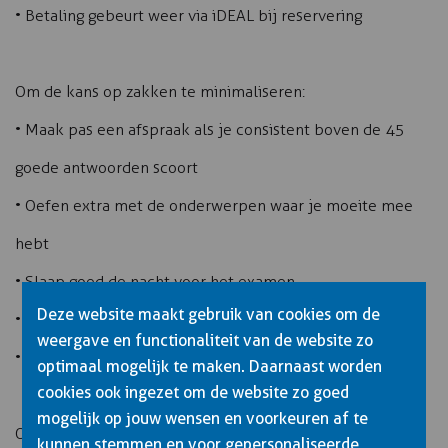
• Betaling gebeurt weer via iDEAL bij reservering
Om de kans op zakken te minimaliseren:
• Maak pas een afspraak als je consistent boven de 45
goede antwoorden scoort
• Oefen extra met de onderwerpen waar je moeite mee
hebt
• Slaap goed de nacht voor het examen
Deze website maakt gebruik van cookies om de
• Lees alle vragen rustig en volledig
weergave en functionaliteit van de website zo
• Twijfel je? Ga met je eerste ingeving
optimaal mogelijk te maken. Daarnaast worden
cookies ook ingezet om de website zo goed
mogelijk op jouw wensen en voorkeuren af te
Overweeg bij een tweede poging professionele
kunnen stemmen en voor gepersonaliseerde