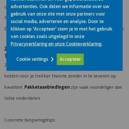
advertenties. Ook delen we informatie over uw
ondersteuning. Veel opleidingsinstituten bieden speciale
gebruik van onze site met onze partners voor
herhalingslessen aan voor mensen die eerder gezakt zijn.
social media, adverteren en analyse. Door te
Deze gerichte aanpak verhoogt je slagingskans aanzienlijk.
klikken op 'Accepteer' stem je in met het gebruik
van cookies zoals uitgelegd in onze
Privacyverklaring en onze Cookieverklaring
.
ZIJN ER MANIEREN OM TE BESPAREN OP TREKKER
THEORIEKOSTEN?
Cookie settings
Accepteer
Ja, er zijn verschillende manieren om te besparen op de
kosten voor je trekker theorie zonder in te leveren op
Pakketaanbiedingen
kwaliteit.
zijn vaak voordeliger dan
losse onderdelen.
Concrete besparingstips: