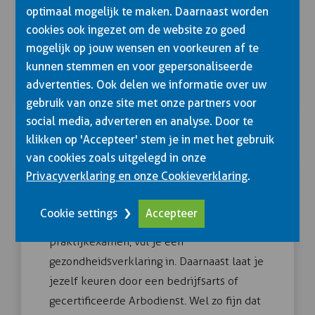
optimaal mogelijk te maken. Daarnaast worden
De theorie bestaat voor beroepschauffeurs
cookies ook ingezet om de website zo goed
uit drie examens: RVM1-C, VM2-C en VM3-
mogelijk op jouw wensen en voorkeuren af te
C. Wil je het rijbewijs privé gebruiken, dan
kunnen stemmen en voor gepersonaliseerde
hoef je slechts module 1 te volgen.
advertenties. Ook delen we informatie over uw
gebruik van onze site met onze partners voor
social media, adverteren en analyse. Door te
klikken op 'Accepteer' stem je in met het gebruik
van cookies zoals uitgelegd in onze
Privacyverklaring en onze Cookieverklaring
.
MEDISCHE KEURING
Cookie settings
Accepteer
Voordat je kunt deelnemen aan het
praktijkexamen, vul je een
gezondheidsverklaring in. Daarnaast laat je
jezelf keuren door een bedrijfsarts of
gecertificeerde Arbodienst. Wel zo fijn dat