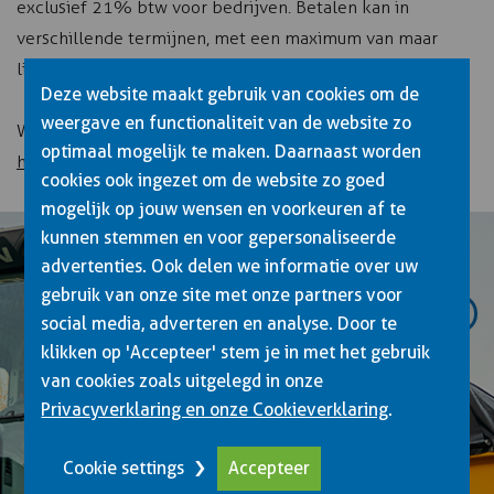
exclusief 21% btw voor bedrijven. Betalen kan in
verschillende termijnen, met een maximum van maar
liefst 24 termijnen.
Deze website maakt gebruik van cookies om de
weergave en functionaliteit van de website zo
We hebben ook alles beschreven in onze brochure.
Klik
optimaal mogelijk te maken. Daarnaast worden
hier.
cookies ook ingezet om de website zo goed
mogelijk op jouw wensen en voorkeuren af te
kunnen stemmen en voor gepersonaliseerde
advertenties. Ook delen we informatie over uw
gebruik van onze site met onze partners voor
social media, adverteren en analyse. Door te
klikken op 'Accepteer' stem je in met het gebruik
van cookies zoals uitgelegd in onze
Privacyverklaring en onze Cookieverklaring
.
OPTIE 2
€3000,-
Cookie settings
Accepteer
Alles wat je nodig hebt