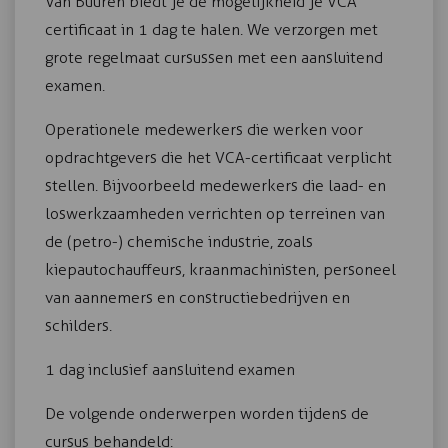
Van Buuren biedt je de mogelijkheid je VCA
18-12-2026
Zwolle
certificaat in 1 dag te halen. We verzorgen met
Inschrijven
07:30 - 15:30
€ 255,00
grote regelmaat cursussen met een aansluitend
examen.
Operationele medewerkers die werken voor
opdrachtgevers die het VCA-certificaat verplicht
stellen. Bijvoorbeeld medewerkers die laad- en
loswerkzaamheden verrichten op terreinen van
de (petro-) chemische industrie, zoals
kiepautochauffeurs, kraanmachinisten, personeel
van aannemers en constructiebedrijven en
schilders.
1 dag inclusief aansluitend examen
De volgende onderwerpen worden tijdens de
cursus behandeld: