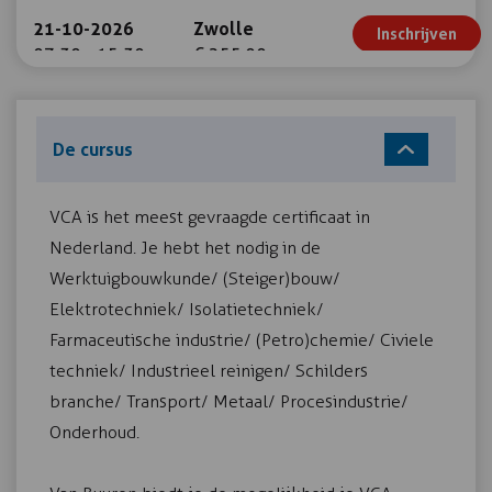
21-10-2026
Zwolle
Inschrijven
07:30 - 15:30
€ 255,00
De cursus
06-11-2026
Ermelo
Inschrijven
08:00 - 16:00
€ 255,00
VCA is het meest gevraagde certificaat in
Nederland. Je hebt het nodig in de
14-11-2026
Zwolle
Werktuigbouwkunde/ (Steiger)bouw/
Inschrijven
07:30 - 15:30
€ 255,00
Elektrotechniek/ Isolatietechniek/
Farmaceutische industrie/ (Petro)chemie/ Civiele
techniek/ Industrieel reinigen/ Schilders
02-12-2026
Ermelo
branche/ Transport/ Metaal/ Procesindustrie/
Inschrijven
08:00 - 16:00
€ 255,00
Onderhoud.