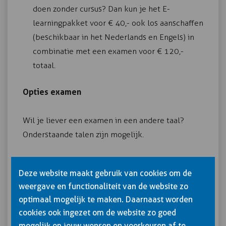
doen zonder cursus? Dan kun je het E-
learningpakket voor € 40,- ook los aanschaffen
(beschikbaar in het Nederlands en Engels) in
combinatie met een examen voor € 120,-
totaal.
Opties examen
Wil je liever een examen in een andere taal?
Onderstaande talen zijn mogelijk.
Engels (ook voor VOL VCA en VIL VCU)
Deze website maakt gebruik van cookies om de
Duits (ook voor VOL VCA)
weergave en functionaliteit van de website zo
Frans (ook voor VOL VCA)
optimaal mogelijk te maken. Daarnaast worden
Italiaans
cookies ook ingezet om de website zo goed
Spaans
mogelijk op jouw wensen en voorkeuren af te