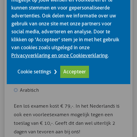
Pools
kunnen stemmen en voor gepersonaliseerde
Portugees
advertenties. Ook delen we informatie over uw
Turks
gebruik van onze site met onze partners voor
Hongaars
social media, adverteren en analyse. Door te
Bulgaars
klikken op 'Accepteer' stem je in met het gebruik
Kroatisch
van cookies zoals uitgelegd in onze
Privacyverklaring en onze Cookieverklaring
.
Russisch
Roemeens
Cookie settings
Accepteer
Litouws
Slowaaks
Arabisch
Een los examen kost € 79,-. In het Nederlands is
ook een voorleesexamen mogelijk tegen een
toeslag van € 10,-. Geeft dit dan wel uiterlijk 2
dagen van tevoren aan bij ons!