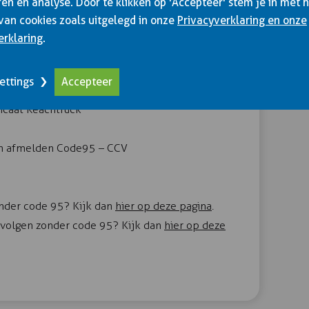
en en analyse. Door te klikken op 'Accepteer' stem je in met 
van cookies zoals uitgelegd in onze
Privacyverklaring en onze
erklaring
.
 en een praktijkexamen
ettings
Accepteer
6 jaar
ificaat Reachtruck
- en afmelden Code95 – CCV
onder code 95? Kijk dan
hier op deze pagina
.
g volgen zonder code 95? Kijk dan
hier op deze