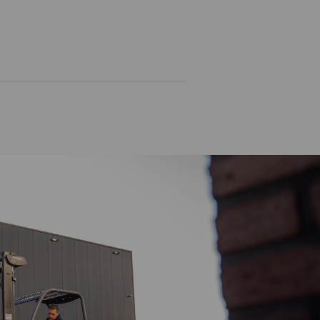
08:00 -
16:00
28-11-
Zwolle
Inschrijven
2026
€ 265,00
08:00 -
16:00
12-12-
Ermelo
Inschrijven
2026
€ 265,00
08:00 -
16:00