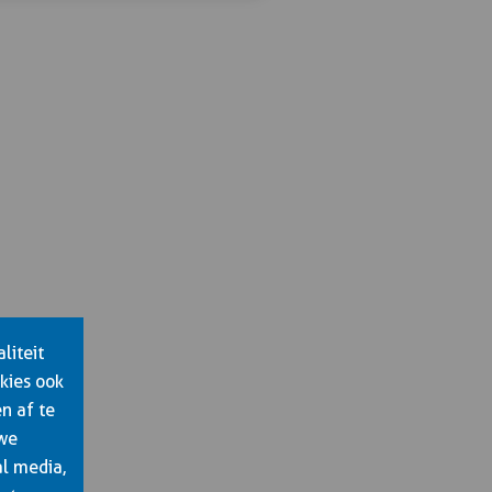
03-10-
Zwolle
Inschrijven
2026
€ 265,00
08:00 -
16:00
06-10-
Ermelo
Inschrijven
2026
€ 265,00
08:00 -
16:00
liteit
kies ook
n af te
08-10-
Ermelo
 we
Inschrijven
2026
€ 265,00
al media,
08:00 -