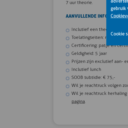
adverter
7 uur theorie.
gebruik 
AANVULLENDE INFORMATIE
Cookiev
Inclusief een theorietoets
Cookie s
Toelatingseisen: minimaal 1
Certificering: pasje en cert
Geldigheid: 5 jaar
Prijzen zijn exclusief aan
Inclusief lunch
SOOB subsidie: € 75,-
Wil je reachtruck volgen z
Wil je reachtruck herhalin
pagina
.