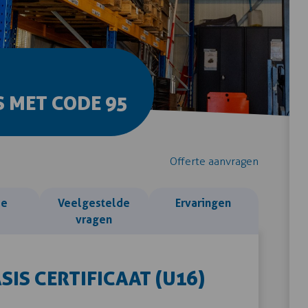
 MET CODE 95
Offerte aanvragen
ie
Veelgestelde
Ervaringen
vragen
IS CERTIFICAAT (U16)