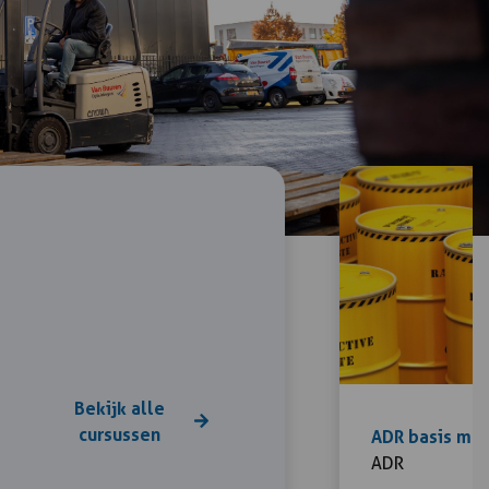
18-12-
Zwolle
Inschrijven
2026
€ 265,00
08:00 -
16:00
Bekijk alle
cursussen
ADR basis met
ADR