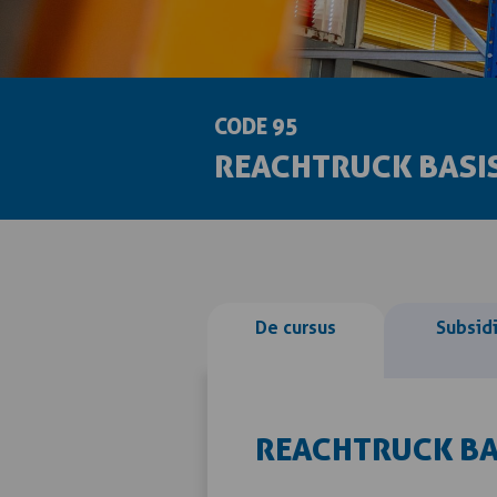
CODE 95
REACHTRUCK BASIS
De cursus
Subsid
REACHTRUCK BAS