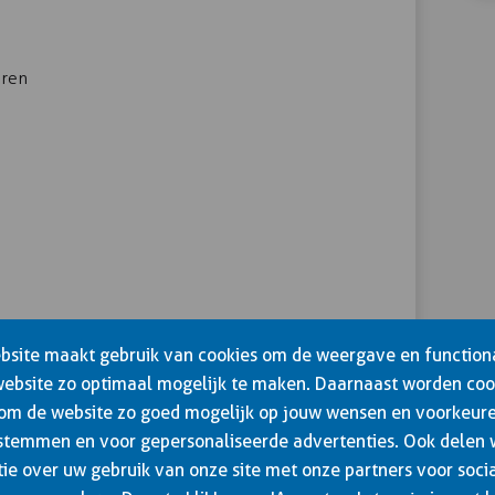
eren
haald, kun je veilig overweg met een reachtruck,
site maakt gebruik van cookies om de weergave en functiona
t- en regelgeving en misschien wel het
website zo optimaal mogelijk te maken. Daarnaast worden coo
nnis wordt de kans op ongevallen kleiner.
 om de website zo goed mogelijk op jouw wensen en voorkeure
stemmen en voor gepersonaliseerde advertenties. Ook delen
95
ie over uw gebruik van onze site met onze partners voor soci