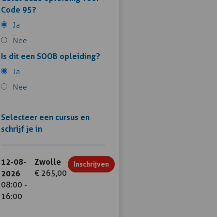
Code 95?
Ja
Nee
Is dit een SOOB opleiding?
Ja
Nee
Selecteer een cursus en
schrijf je in
12-08-
Zwolle
Inschrijven
2026
€ 265,00
08:00 -
16:00