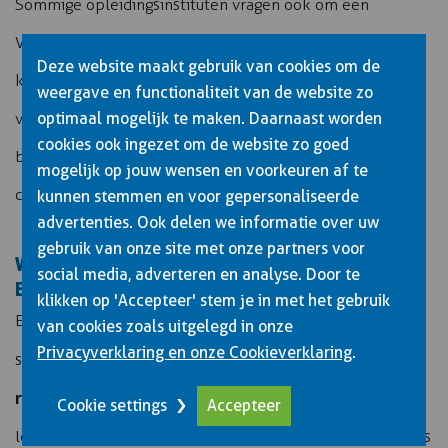
Sommige opleidingsinstituten vragen ook om een
Verklaring Omtrent het Gedrag (VOG) en een medische
Deze website maakt gebruik van cookies om de
keuring. Dit zijn geen rijbewijseisen, maar wel belangrijke
weergave en functionaliteit van de website zo
voorwaarden om als instructeur aan de slag te kunnen. Je
optimaal mogelijk te maken. Daarnaast worden
cookies ook ingezet om de website zo goed
bent immers verantwoordelijk voor de veiligheid van je
mogelijk op jouw wensen en voorkeuren af te
cursisten tijdens de rijlessen.
kunnen stemmen en voor gepersonaliseerde
advertenties. Ook delen we informatie over uw
gebruik van onze site met onze partners voor
WELKE AANVULLENDE KWALIFICATIES MAKEN JE
social media, adverteren en analyse. Door te
EEN BETERE VRACHTWAGENINSTRUCTEUR?
klikken op 'Accepteer' stem je in met het gebruik
Een ADR-certificaat voor het vervoer van gevaarlijke
van cookies zoals uitgelegd in onze
Privacyverklaring en onze Cookieverklaring
.
ervaring
stoffen is een waardevolle aanvulling voor elke
rijinstructeur
. Veel chauffeurs krijgen tijdens hun
Cookie settings
Accepteer
loopbaan te maken met ADR-transport. Als je deze kennis