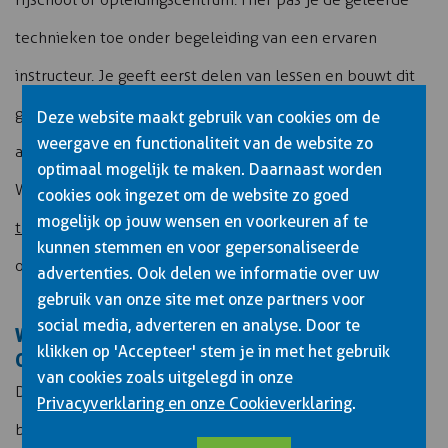
technieken toe onder begeleiding van een ervaren
instructeur. Je geeft eerst delen van lessen en bouwt dit
geleidelijk uit tot complete lessen. Na succesvolle
Deze website maakt gebruik van cookies om de
weergave en functionaliteit van de website zo
afronding van alle modules en examens ontvang je je
optimaal mogelijk te maken. Daarnaast worden
WRM-pas categorie T.
Ontdek de mogelijkheden als
cookies ook ingezet om de website zo goed
mogelijk op jouw wensen en voorkeuren af te
trekkerinstructeur bij Van Buuren
, waar je direct na je
kunnen stemmen en voor gepersonaliseerde
opleiding aan de slag kunt met een baangarantie.
advertenties. Ook delen we informatie over uw
gebruik van onze site met onze partners voor
social media, adverteren en analyse. Door te
WELKE KOSTEN ZIJN VERBONDEN AAN DE
klikken op 'Accepteer' stem je in met het gebruik
OPLEIDING TOT TREKKERINSTRUCTEUR?
van cookies zoals uitgelegd in onze
De investering voor een opleiding tot trekkerinstructeur
Privacyverklaring en onze Cookieverklaring
.
bestaat uit verschillende componenten. Je betaalt voor