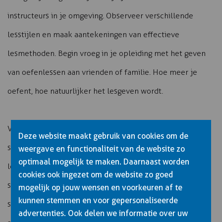
instructeurs in je omgeving. Observeer verschillende
lesstijlen en maak aantekeningen van effectieve
lesmethoden. Begin vroeg in je opleiding met het geven
van oefenlessen aan vrienden of familie. Hoe meer je
oefent, hoe natuurlijker het lesgeven wordt.
Voor de theorie-examens werken actieve
Deze website maakt gebruik van cookies om de
studietechnieken het best. Maak mindmaps van de
weergave en functionaliteit van de website zo
optimaal mogelijk te maken. Daarnaast worden
lesstof, test jezelf met oefenexamens en vorm een
cookies ook ingezet om de website zo goed
studiegroep met medecursisten. Plan vaste
mogelijk op jouw wensen en voorkeuren af te
kunnen stemmen en voor gepersonaliseerde
studiemomenten in je week en houd je daar consequent
advertenties. Ook delen we informatie over uw