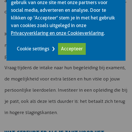
aan. Veel cursisten onderschatten de hoeveelheid theorie,
gebruik van onze site met onze partners voor
social media, adverteren en analyse. Door te
dus begin op tijd met leren en herhaal regelmatig.
klikken op 'Accepteer' stem je in met het gebruik
van cookies zoals uitgelegd in onze
Privacyverklaring en onze Cookieverklaring
.
Kies je opleiding zorgvuldig uit. Een erkende opleiding
met kleine groepen, ervaren docenten en veel
Cookie settings
Accepteer
praktijkmogelijkheden vergroot je kansen aanzienlijk.
Vraag tijdens de intake naar hun begeleiding bij examens,
de mogelijkheid voor extra lessen en hun visie op jouw
persoonlijke leerdoelen. Investeer in een opleiding die bij
je past, ook als deze iets duurder is: het betaalt zich terug
in hogere slagingskansen.