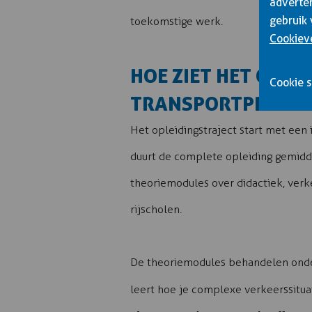
adverter
gebruik 
toekomstige werk.
Cookiev
HOE ZIET HET OPLE
Cookie s
TRANSPORTPROFESS
Het opleidingstraject start met een
duurt de complete opleiding gemidde
theoriemodules over didactiek, verk
rijscholen.
De theoriemodules behandelen onde
leert hoe je complexe verkeerssituat