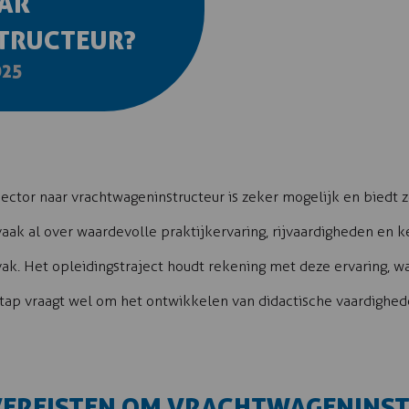
AR
TRUCTEUR?
025
ector naar vrachtwageninstructeur is zeker mogelijk en biedt z
aak al over waardevolle praktijkervaring, rijvaardigheden en k
svak. Het opleidingstraject houdt rekening met deze ervaring, w
erstap vraagt wel om het ontwikkelen van didactische vaardighe
SVEREISTEN OM VRACHTWAGENINS