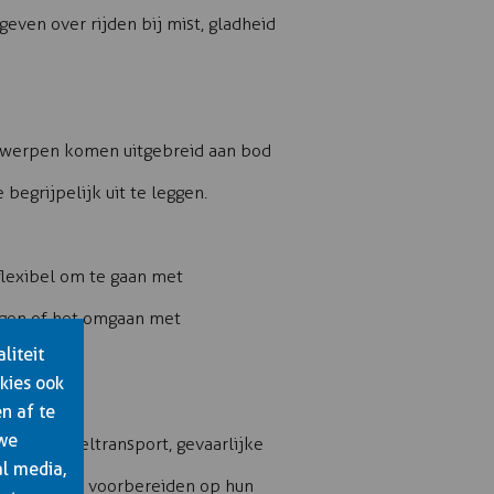
geven over rijden bij mist, gladheid
erwerpen komen uitgebreid aan bod
egrijpelijk uit te leggen.
flexibel om te gaan met
ingen of het omgaan met
liteit
kies ook
n af te
 we
ebt met koeltransport, gevaarlijke
al media,
ngen echt kan voorbereiden op hun