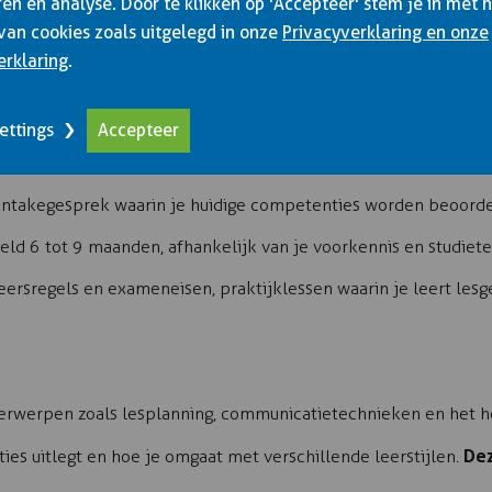
en en analyse. Door te klikken op 'Accepteer' stem je in met 
van cookies zoals uitgelegd in onze
Privacyverklaring en onze
erklaring
.
IDINGSTRAJECT ERUIT VOOR
ettings
Accepteer
IONALS DIE INSTRUCTEUR WILL
 intakegesprek waarin je huidige competenties worden beoorde
ld 6 tot 9 maanden, afhankelijk van je voorkennis en studiete
eersregels en exameneisen, praktijklessen waarin je leert lesg
rwerpen zoals lesplanning, communicatietechnieken en het h
Dez
ies uitlegt en hoe je omgaat met verschillende leerstijlen.