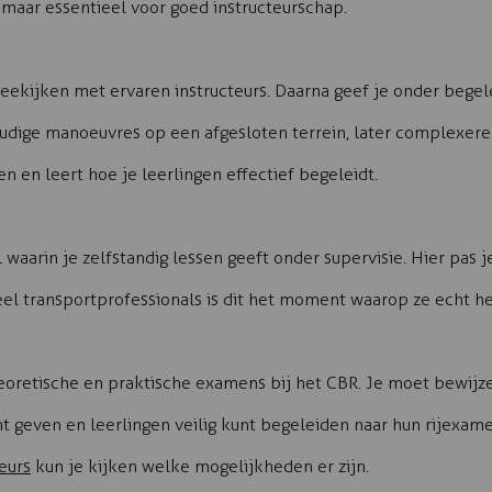
, maar essentieel voor goed instructeurschap.
meekijken met ervaren instructeurs. Daarna geef je onder begele
udige manoeuvres op een afgesloten terrein, later complexere v
n en leert hoe je leerlingen effectief begeleidt.
 waarin je zelfstandig lessen geeft onder supervisie. Hier pas j
 veel transportprofessionals is dit het moment waarop ze echt h
eoretische en praktische examens bij het CBR. Je moet bewijze
unt geven en leerlingen veilig kunt begeleiden naar hun rijexa
eurs
kun je kijken welke mogelijkheden er zijn.