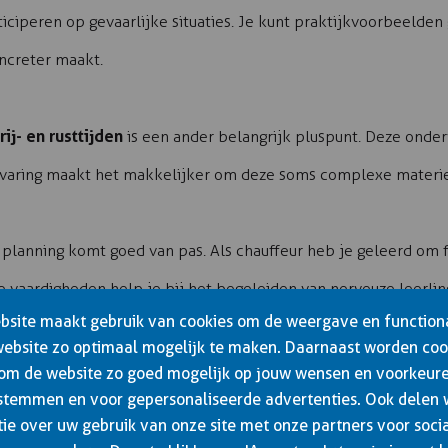
iciperen op gevaarlijke situaties. Je kunt praktijkvoorbeelden 
oncreter maakt.
ij- en rusttijden
is een ander belangrijk pluspunt. Deze ond
ervaring maakt het makkelijker om deze soms complexe materie b
 planning komt goed van pas. Als chauffeur heb je geleerd om 
ze vaardigheden help je bij het begeleiden van nerveuze leerl
site maakt gebruik van cookies om de weergave en functiona
website zo optimaal mogelijk te maken. Daarnaast worden coo
 om de website zo goed mogelijk op jouw wensen en voorkeure
stemmen en voor gepersonaliseerde advertenties. Ook delen
ke branches binnen het transport waardevol. Of je nu ervaring h
ie over uw gebruik van onze site met onze partners voor soci
istische kennis maakt je een completere instructeur die leerli