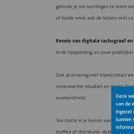
gebruik je om leerlingen te leren ant
of harde wind, wat de lessen veel c
Kennis van digitale tachograaf en r
in de rijopleiding, en jouw praktijk
Ook je ervaring met klantcontact en
onverwachte situaties en stress. De
Deze web
examenstress.
van de 
ingezet
kunnen 
Ten slotte is je kennis van specifie
informat
stoffen of distributie, deze special