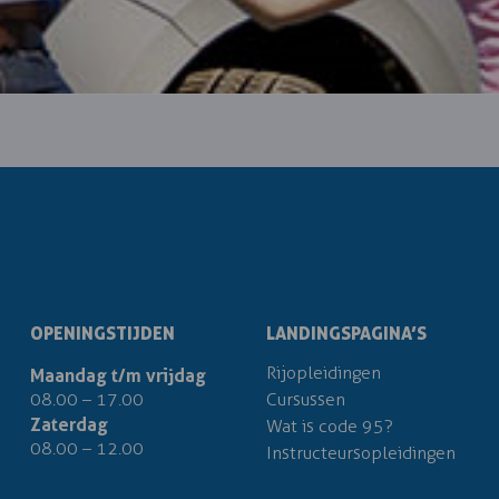
OPENINGSTIJDEN
LANDINGSPAGINA’S
Rijopleidingen
Maandag t/m vrijdag
08.00 – 17.00
Cursussen
Zaterdag
Wat is code 95?
08.00 – 12.00
Instructeursopleidingen