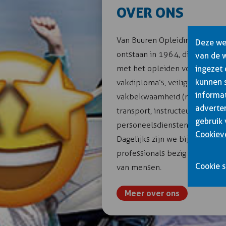
OVER ONS
Van Buuren Opleidingen is een
Deze web
ontstaan in 1964, die zich pr
van de 
met het opleiden voor alle cat
ingezet
kunnen 
vakdiploma’s, veiligheidscertif
informat
vakbekwaamheid (nascholing ch
adverter
transport, instructeurs-opleidi
gebruik 
personeelsdiensten en maatwe
Cookiev
Dagelijks zijn we bij van Buu
professionals bezig met het o
Cookie s
van mensen.
Meer over ons