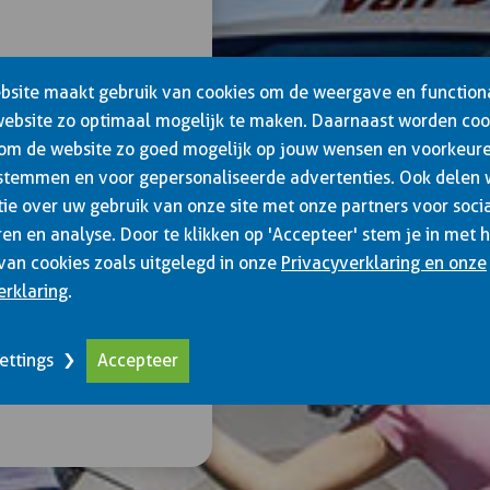
 opleidingscentrum,
site maakt gebruik van cookies om de weergave en functiona
ofessioneel bezighoudt
website zo optimaal mogelijk te maken. Daarnaast worden coo
egorieën rijbewijzen,
 om de website zo goed mogelijk op jouw wensen en voorkeure
stemmen en voor gepersonaliseerde advertenties. Ook delen
icaten, nascholing
ie over uw gebruik van onze site met onze partners voor soci
auffeurs), intern
en en analyse. Door te klikken op 'Accepteer' stem je in met 
ngen,
van cookies zoals uitgelegd in onze
Privacyverklaring en onze
rk trainingen.
erklaring
.
ren met ongeveer 120
pleiden en instrueren
ettings
Accepteer