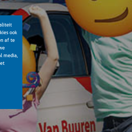
liteit
kies ook
n af te
 we
al media,
het